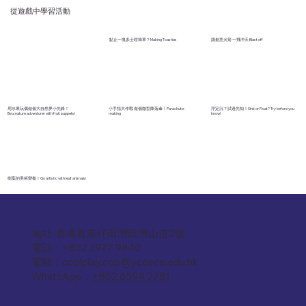
從遊戲中學習活動
點止一塊多士咁簡單？Making Toasties
讓創意火箭 一飛冲天 Blast off
用水果玩偶做個大自然界小先鋒！
小手指大作戰 做個微型降落傘！Parachute-
浮定沉？試過先知！Sink or Float? Try before you
Be a nature adventurer with fruit puppets!
making
know!
樹葉的美術變奏！Go artistic with leaf animals!
地址: 香港香港仔田灣田灣山道2號
電話：+852 3977 9840
電郵：
coolplay.cop@yccece.edu.hk
WhatsApp：
+852 6594 2781