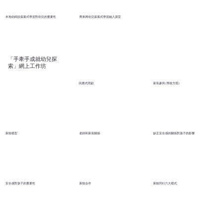
本地幼師談探索式學習對幼兒的重要性
齊來將幼兒探索式學習融入課室
「手牽手成就幼兒探
索」網上工作坊
家長參與 (學校方面)
回應式照顧
家校模型
老師和家長關係
缺乏安全感的關係對孩子的影響
安全感對孩子的重要性
家校合作
家校同行六大模式