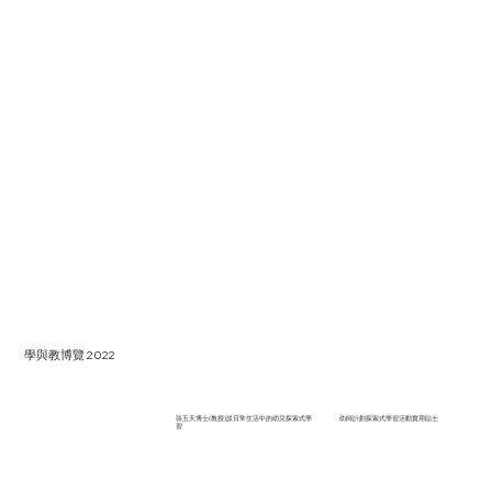
學與教博覽 2022
幼師計劃探索式學習活動實用貼士
張玉天博士(教授)談日常生活中的幼兒探索式學
習