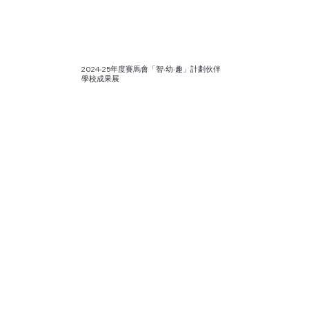
2024-25年度賽馬會「智‧幼‧趣」計劃伙伴
學校成果展