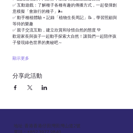
✅ 互動遊戲：了解種子各種有趣的傳播方式，一起發揮創
意模擬「會旅行的種子」🌬️
✅ 動手種植體驗 + 記錄「植物生長周記」📝，學習照顧與
等待的樂趣
✅ 親子交流互動，建立欣賞和珍惜自然的態度 💚
歡迎家長與孩子一起動手探索大自然！讓我們一起陪伴孩
子發現綠色世界的奧秘吧～
顯示更多
分享此活動
地址: 香港香港仔田灣田灣山道2號
電話：+852 3977 9840