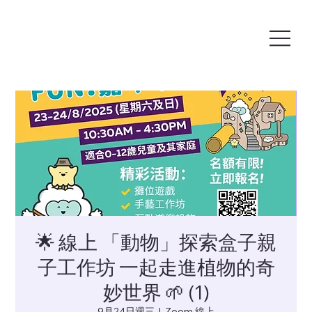
🌟 線上 「動物」探索盒子親
子工作坊 一起走進植物的奇
妙世界 🌱 (1)
9月24日週三
  |  
Zoom 線上